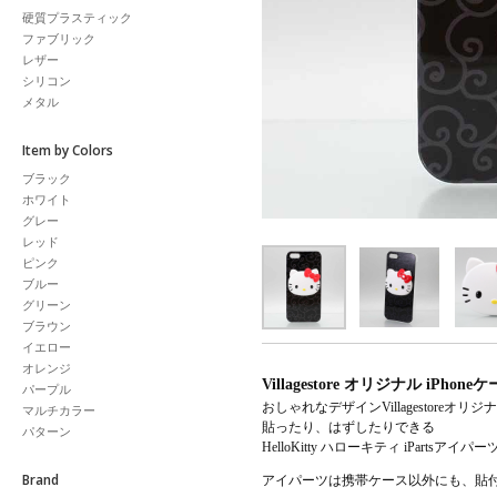
硬質プラスティック
ファブリック
レザー
シリコン
メタル
Item by Colors
ブラック
ホワイト
グレー
レッド
ピンク
ブルー
グリーン
ブラウン
イエロー
オレンジ
Villagestore オリジナル i
パープル
おしゃれなデザインVillagestoreオリジナ
マルチカラー
貼ったり、はずしたりできる
パターン
HelloKitty ハローキティ iParts
Brand
アイパーツは携帯ケース以外にも、貼