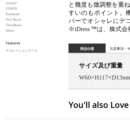
sosiety6
と幾度も微調整を重
COACH
すいのもポイント。
KateSpade
Tory Burch
バーでオシャレにデ
ThreeBeans
™
※iDress
は、株式会
iDress
Features
商品仕様
注意事項・
デコレーションケース
サイズ及び重量
W60×H117×D13m
You'll also Love