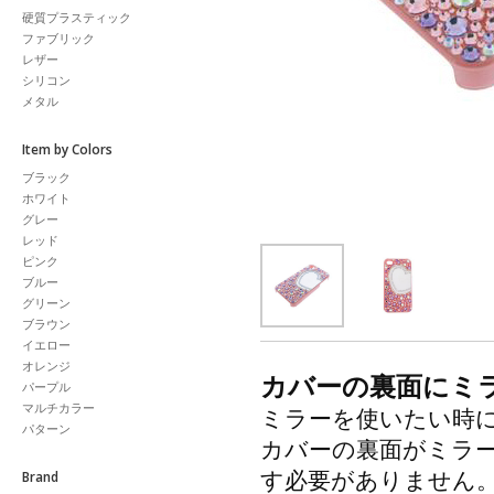
硬質プラスティック
ファブリック
レザー
シリコン
メタル
Item by Colors
ブラック
ホワイト
グレー
レッド
ピンク
ブルー
グリーン
ブラウン
イエロー
オレンジ
カバーの裏面にミラ
パープル
マルチカラー
ミラーを使いたい時
パターン
カバーの裏面がミラ
Brand
す必要がありません